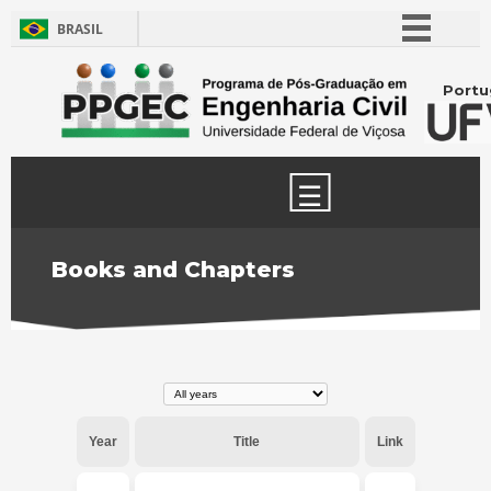
BRASIL
Simplifique!
Portu
Comunica BR
Participe
Acesso à informação
☰
Legislação
Canais
Books and Chapters
Year
Title
Link