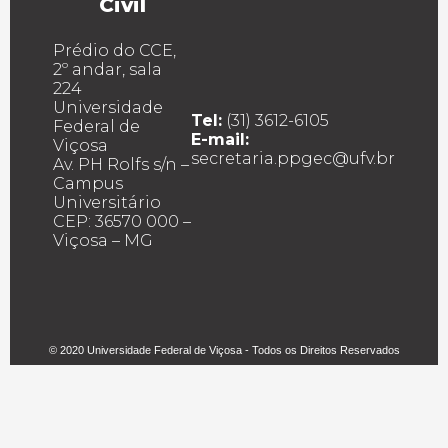
Civil
Prédio do CCE,
2º andar, sala
224
Universidade
Tel:
(31) 3612-6105
Federal de
E-mail:
Viçosa
secretaria.ppgec@ufv.br
Av. PH Rolfs s/n –
Campus
Universitário
CEP: 36570 000 –
Viçosa – MG
© 2020 Universidade Federal de Viçosa - Todos os Direitos Reservados