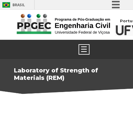
BRASIL
Simplifique!
Portu
Comunica BR
Participe
Acesso à informação
☰
Legislação
Canais
Laboratory of Strength of
Materials (REM)