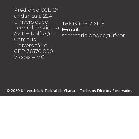
Prédio do CCE, 2º
andar, sala 224
Universidade
Tel:
(31) 3612-6105
Federal de Viçosa
E-mail:
Av. PH Rolfs s/n –
secretaria.ppgec@ufv.br
Campus
Universitário
CEP: 36570 000 –
Viçosa – MG
© 2020 Universidade Federal de Viçosa - Todos os Direitos Reservados