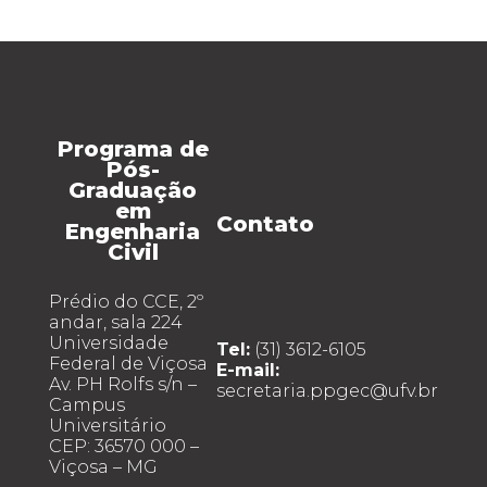
Programa de
Pós-
Graduação
em
Contato
Engenharia
Civil
Prédio do CCE, 2º
andar, sala 224
Universidade
Tel:
(31) 3612-6105
Federal de Viçosa
E-mail:
Av. PH Rolfs s/n –
secretaria.ppgec@ufv.br
Campus
Universitário
CEP: 36570 000 –
Viçosa – MG