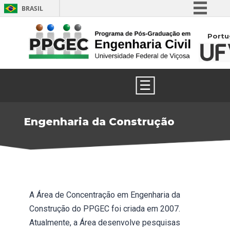
BRASIL
Simplifique!
Portu
Comunica BR
Participe
Acesso à informação
☰
Legislação
Canais
Engenharia da Construção
A Área de Concentração em Engenharia da
Construção do PPGEC foi criada em 2007.
Atualmente, a Área desenvolve pesquisas