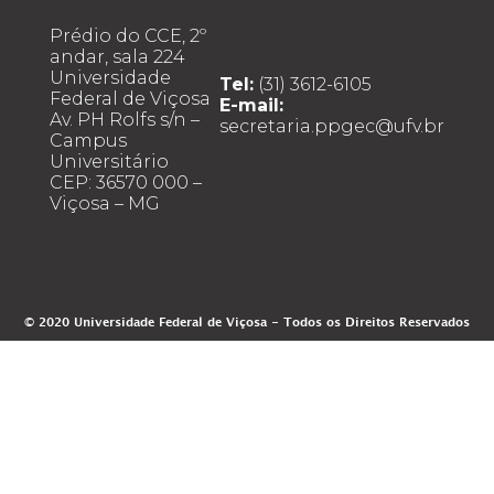
Prédio do CCE, 2º
andar, sala 224
Universidade
Tel:
(31) 3612-6105
Federal de Viçosa
E-mail:
Av. PH Rolfs s/n –
secretaria.ppgec@ufv.br
Campus
Universitário
CEP: 36570 000 –
Viçosa – MG
© 2020 Universidade Federal de Viçosa - Todos os Direitos Reservados