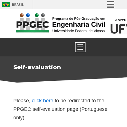
BRASIL
Simplifique!
Portu
Comunica BR
Participe
Acesso à informação
☰
Legislação
Canais
Self-evaluation
Please,
click here
to be redirected to the
PPGEC self-evaluation page (Portuguese
only).