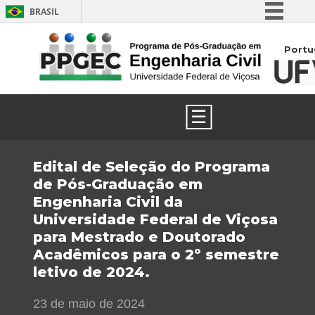
BRASIL
Simplifique!
Portu
Comunica BR
Participe
Acesso à informação
☰
Legislação
Canais
Edital de Seleção do Programa
de Pós-Graduação em
Engenharia Civil da
Universidade Federal de Viçosa
para Mestrado e Doutorado
Acadêmicos para o 2º semestre
letivo de 2024.
23 de maio de 2024